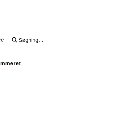
ce
Søgning…
ummeret