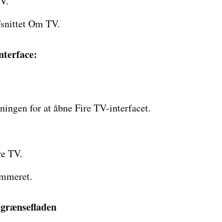
V.
snittet Om TV.
terface:
ingen for at åbne Fire TV-interfacet.
re TV.
ummeret.
grænsefladen