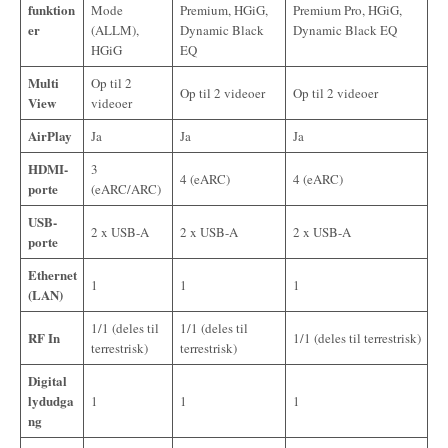
funktion
Mode
Premium, HGiG,
Premium Pro, HGiG,
er
(ALLM),
Dynamic Black
Dynamic Black EQ
HGiG
EQ
Multi
Op til 2
Op til 2 videoer
Op til 2 videoer
View
videoer
AirPlay
Ja
Ja
Ja
HDMI-
3
4 (eARC)
4 (eARC)
porte
(eARC/ARC)
USB-
2 x USB-A
2 x USB-A
2 x USB-A
porte
Ethernet
1
1
1
(LAN)
1/1 (deles til
1/1 (deles til
RF In
1/1 (deles til terrestrisk)
terrestrisk)
terrestrisk)
Digital
lydudga
1
1
1
ng