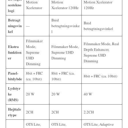
Motion
Motion
Motion Xcelerator
sestekno
Xcelerator
Xcelerator 120Hz
120Hz
logi
Betragt
Bred
Bred
ningsvin
—
betragtningsvinke
betragtningsvinkel
kel
l
Filmmaker
Filmmaker Mode, Real
Ekstra
Mode,
Filmmaker Mode,
Depth Enhancer,
funktion
Supreme
Supreme UHD
Supreme UHD
er
UHD
Dimming
Dimming
Dimming
Panel-
8bit + FRC
8bit + FRC (ca.
8bit + FRC (ca. 10bit)
bitdybde
(ca. 10bit)
10bit)
Lydstyr
ke
20 W
20 W
40 W
(RMS)
Højttale
2CH
2CH
2.2CH
rtype
OTS Lite,
OTS Lite,
OTS Lite, Adaptive