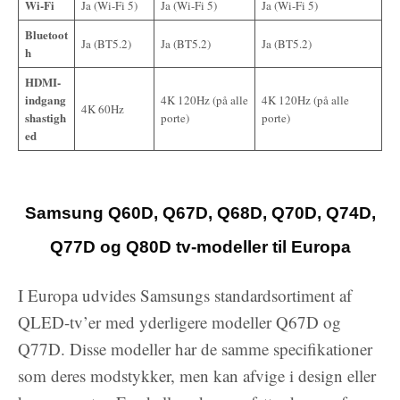
Wi-Fi
Ja (Wi-Fi 5)
Ja (Wi-Fi 5)
Ja (Wi-Fi 5)
Bluetoot
Ja (BT5.2)
Ja (BT5.2)
Ja (BT5.2)
h
HDMI-
indgang
4K 120Hz (på alle
4K 120Hz (på alle
4K 60Hz
shastigh
porte)
porte)
ed
Samsung Q60D, Q67D, Q68D, Q70D, Q74D,
Q77D og Q80D tv-modeller til Europa
I Europa udvides Samsungs standardsortiment af
QLED-tv’er med yderligere modeller Q67D og
Q77D. Disse modeller har de samme specifikationer
som deres modstykker, men kan afvige i design eller