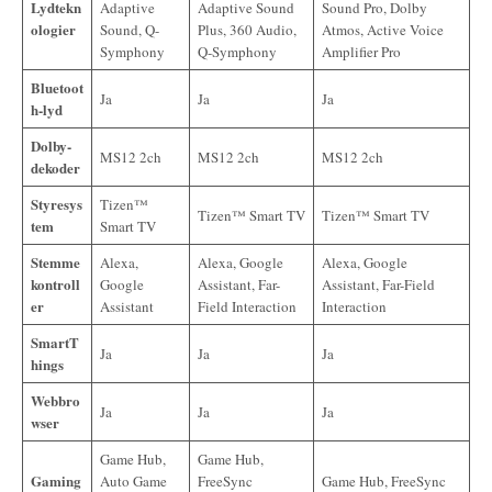
Lydtekn
Adaptive
Adaptive Sound
Sound Pro, Dolby
ologier
Sound, Q-
Plus, 360 Audio,
Atmos, Active Voice
Symphony
Q-Symphony
Amplifier Pro
Bluetoot
Ja
Ja
Ja
h-lyd
Dolby-
MS12 2ch
MS12 2ch
MS12 2ch
dekoder
Styresys
Tizen™
Tizen™ Smart TV
Tizen™ Smart TV
tem
Smart TV
Stemme
Alexa,
Alexa, Google
Alexa, Google
kontroll
Google
Assistant, Far-
Assistant, Far-Field
er
Assistant
Field Interaction
Interaction
SmartT
Ja
Ja
Ja
hings
Webbro
Ja
Ja
Ja
wser
Game Hub,
Game Hub,
Gaming
Auto Game
FreeSync
Game Hub, FreeSync