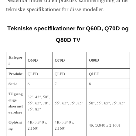
tekniske specifikationer for disse modeller.
Tekniske specifikationer for Q60D, Q70D og
Q80D TV
Kategor
Q60D
Q70D
Q80D
i
Produkt
QLED
QLED
QLED
Serie
6
7
8
Tilgæng
32″, 43″, 50″,
elige
55″, 65″, 70″,
55″, 65″, 75″, 85″
50″, 55″, 65″, 75″, 85″
skærmst
75″, 85″
ørrelser
Opløsni
4K (3.840 x
4K (3.840 x
4K (3.840 x 2.160)
ng
2.160)
2.160)