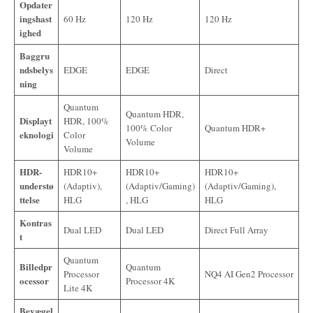
Opdater
ingshast
60 Hz
120 Hz
120 Hz
ighed
Baggru
ndsbelys
EDGE
EDGE
Direct
ning
Quantum
Quantum HDR,
Displayt
HDR, 100%
100% Color
Quantum HDR+
eknologi
Color
Volume
Volume
HDR-
HDR10+
HDR10+
HDR10+
understø
(Adaptiv),
(Adaptiv/Gaming)
(Adaptiv/Gaming),
ttelse
HLG
, HLG
HLG
Kontras
Dual LED
Dual LED
Direct Full Array
t
Quantum
Billedpr
Quantum
Processor
NQ4 AI Gen2 Processor
ocessor
Processor 4K
Lite 4K
Bevægel