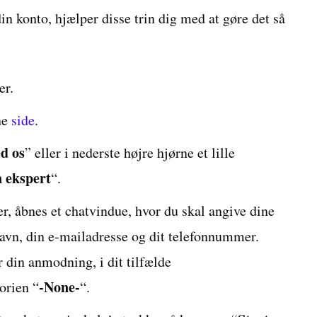
din konto, hjælper disse trin dig med at gøre det så
er.
ne
side
.
d os
” eller i nederste højre hjørne et lille
 ekspert
“.
er, åbnes et chatvindue, hvor du skal angive dine
navn, din e-mailadresse og dit telefonnummer.
 din anmodning, i dit tilfælde
-None-
orien “
“.