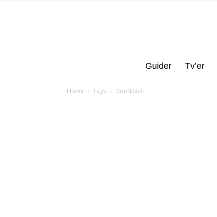
Guider
Tv’er
Home
Tags
DoorDash