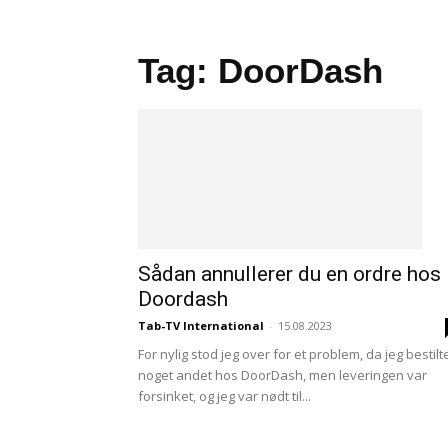
Tag: DoorDash
Sådan annullerer du en ordre hos
Doordash
Tab-TV International
-
15.08.2023
For nylig stod jeg over for et problem, da jeg bestilt
noget andet hos DoorDash, men leveringen var
forsinket, og jeg var nødt til...