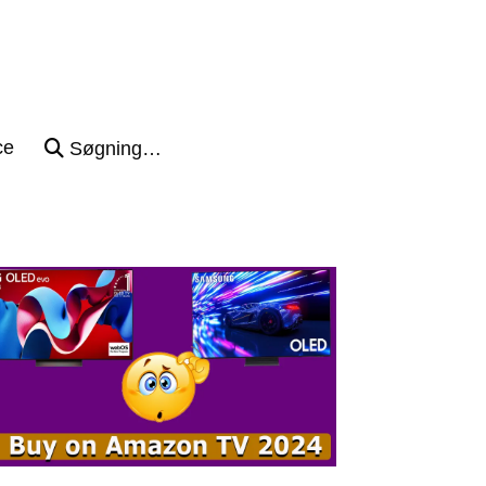
ce
Søgning…