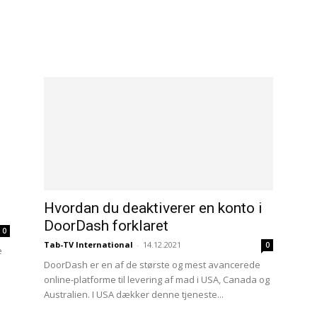
Hvordan du deaktiverer en konto i
DoorDash forklaret
0
Tab-TV International
-
14.12.2021
0
e
DoorDash er en af de største og mest avancerede
online-platforme til levering af mad i USA, Canada og
Australien. I USA dækker denne tjeneste...