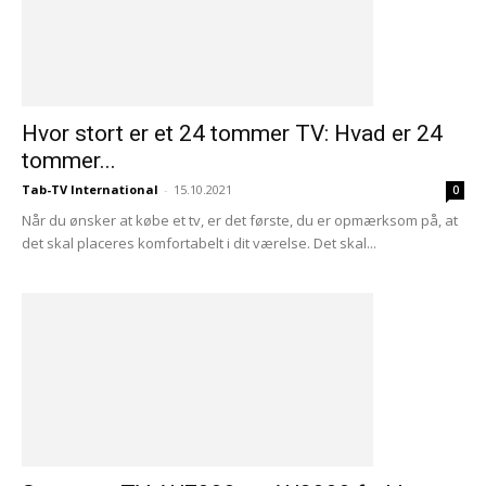
Hvor stort er et 24 tommer TV: Hvad er 24
tommer...
Tab-TV International
-
15.10.2021
0
Når du ønsker at købe et tv, er det første, du er opmærksom på, at
det skal placeres komfortabelt i dit værelse. Det skal...