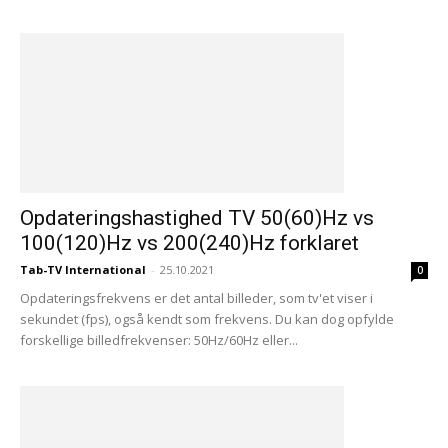
Opdateringshastighed TV 50(60)Hz vs
100(120)Hz vs 200(240)Hz forklaret
Tab-TV International
-
25.10.2021
0
Opdateringsfrekvens er det antal billeder, som tv'et viser i
sekundet (fps), også kendt som frekvens. Du kan dog opfylde
forskellige billedfrekvenser: 50Hz/60Hz eller...