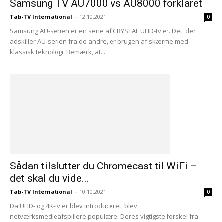
Samsung TV AU7000 vs AU8000 forklaret
Tab-TV International
-
12.10.2021
0
Samsung AU-serien er en serie af CRYSTAL UHD-tv'er. Det, der
adskiller AU-serien fra de andre, er brugen af skærme med
klassisk teknologi. Bemærk, at...
Sådan tilslutter du Chromecast til WiFi –
det skal du vide...
Tab-TV International
-
10.10.2021
0
Da UHD- og 4K-tv'er blev introduceret, blev
netværksmedieafspillere populære. Deres vigtigste forskel fra