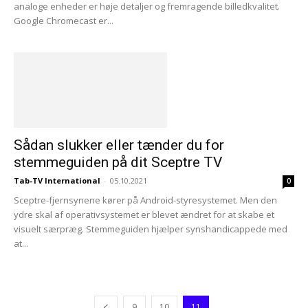
analoge enheder er høje detaljer og fremragende billedkvalitet.
Google Chromecast er...
Sådan slukker eller tænder du for
stemmeguiden på dit Sceptre TV
Tab-TV International
-
05.10.2021
0
Sceptre-fjernsynene kører på Android-styresystemet. Men den
ydre skal af operativsystemet er blevet ændret for at skabe et
visuelt særpræg. Stemmeguiden hjælper synshandicappede med
at...
9
10
11